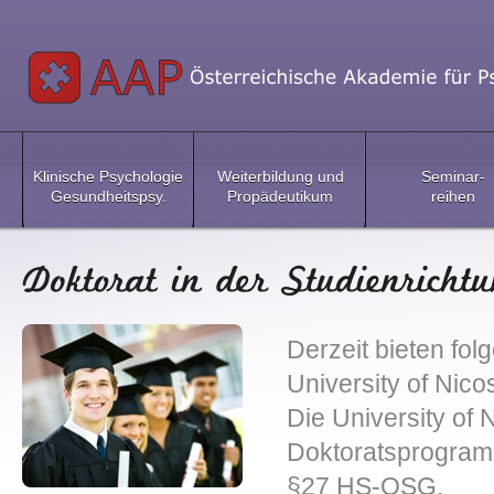
Klinische Psychologie
Weiterbildung und
Seminar-
Gesundheitspsy.
Propädeutikum
reihen
Derzeit bieten fol
University of Nico
Die University of N
Doktoratsprogramm
§27 HS-QSG.