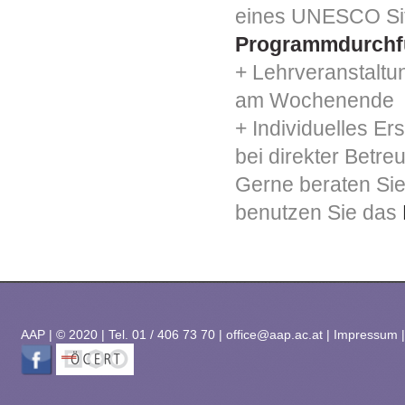
eines UNESCO Si
Programmdurchf
+ Lehrveranstaltu
am Wochenende
+ Individuelles Erst
bei direkter Betr
Gerne
beraten Sie
benutzen Sie
das
AAP
|
© 2020 | Tel. 01 / 406 73 70 |
office@aap.ac.at
|
Impressum 