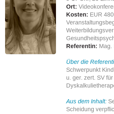
Ort:
Videokonfere
Kosten:
EUR
480
Veranstaltungsbe
Weiterbildungsver
Gesundheitspsyc
Referentin:
Mag. 
Über die Referenti
Schwerpunkt Kinde
u. ger. zert. SV f
Dyskalkulietherap
Aus dem Inhalt:
Se
Scheidung verpflic