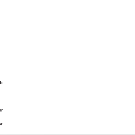
Uhr
hr
hr