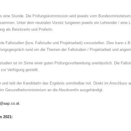
eils eine Stunde. Die Prüfungskommission wird jeweils vom Bundesministeriu
usammen. Unter dem neutralen Vorsitz fungieren jeweils ein Lehrender / eine 
ng als BeisitzerIn und PrüferIn.
de Fallstudien (bzw. Fallstudie und Projektarbeit) vorzustellen. Dies kann z.B
fungsgespräch rund um die Themen der Fallstudien / Projektarbeit und angre
lstudien ist im Sinne einer guten Prüfungsvorbereitung unerlässlich. Die Fallst
zur Verfügung gestellt.
und teilt der KandidatIn das Ergebnis unmittelbar mit. Direkt im Anschluss 
beim Gesundheitsministerium an die AbsolventIn ausgehändigt.
@aap.co.at
.
n 2021: